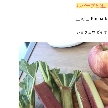
ルバーブとは
_φ(･_･Rhu
ショクヨウダイオ