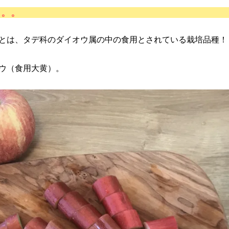
。。。
barbとは、タデ科のダイオウ属の中の食用とされている栽培品種！
ウ（食用大黄）。