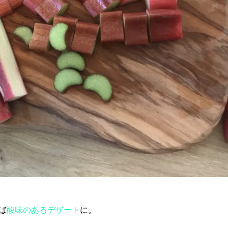
ば
酸味のあるデザート
に。