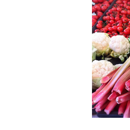
ル
バ
ー
ブ
は
果
物？
野
菜？
に