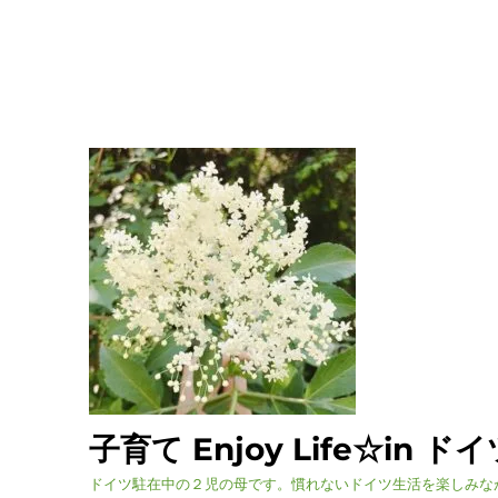
子育て Enjoy Life☆in ド
ドイツ駐在中の２児の母です。慣れないドイツ生活を楽しみな