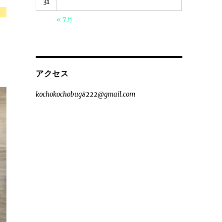
31
« 7月
アクセス
kochokochobug8222@gmail.com