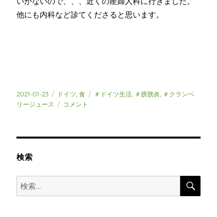
いかないので、、、近くの産婦人科に行きました。
他にも内科など診てくださると思います。
投
カ
タ
2021-01-23
ドイツ
,
食
＃ドイツ生活
,
＃膀胱炎
,
＃クランベ
稿
テ
ド
グ
リージュース
コメント
日:
ゴ
イ
リ
ツ
ー
膀
胱
炎
検索
に
は
検
検
ク
索
索:
ラ
ン
ベ