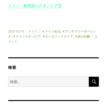
ドイツ 敏感肌のスキンケア③
投
カ
タ
2021-02-15
ドイツ
＃ドイツ生活
,
＃アンネマリーボーリン
稿
テ
グ
ド
ド
,
＃ドイツスキンケア
,
＃オーガニックストア
,
＃炭の石鹸
コ
日:
ゴ
イ
メント
リ
ツ
ー
敏
感
肌
の
検索
ス
キ
検
検
ン
索
索:
ケ
ア
②
に