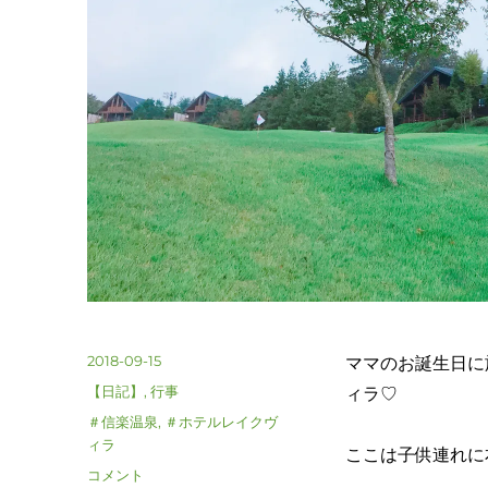
投
2018-09-15
ママのお誕生日に
稿
カ
【日記】
,
行事
ィラ♡
日:
テ
タ
＃信楽温泉
,
＃ホテルレイクヴ
ゴ
グ
ィラ
ここは子供連れに
リ
滋
コメント
ー