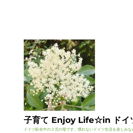
子育て Enjoy Life☆in ド
ドイツ駐在中の２児の母です。慣れないドイツ生活を楽しみな