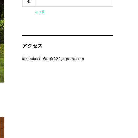
31
« 7月
アクセス
kochokochobug8222@gmail.com