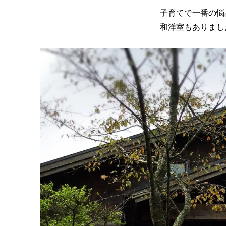
賀
子育てで一番の悩
県
信
和洋室もありまし
楽
温
泉
多
羅
尾
乃
湯
（Shigaraki
onsen
Lake
Villa）
に