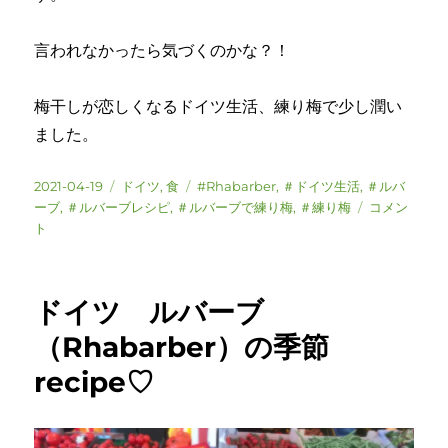
言われなかったら気づくのかな？！
梅干しが恋しくなるドイツ生活、練り梅で少し潤い
ました。
投
カ
タ
2021-04-19
ドイツ
,
食
#Rhabarber
,
＃ドイツ生活
,
＃ルバ
稿
テ
グ
ド
ーブ
,
＃ルバーブレシピ
,
＃ルバーブで練り梅
,
＃練り梅
コメン
日:
ゴ
イ
ト
リ
ツ
ー
ル
バ
ドイツ ルバーブ
ー
ブ
（Rhabarber）の季節
（Rhabarbe
recipe♡
で
練
り
梅