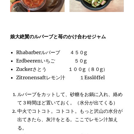
娘大絶賛のルバーブと苺のかけ合わせジャム
Rhabarberルバーブ ４５０g
Erdbeerenいちご ５０g
Zuckerさとう １００g（８０g）
Zitronensaftレモン汁 １Esslöffel
ルバーブをカットして、砂糖をお鍋に入れ、絡め
て３時間ほど置いておく。（水分が出てくる）
中火でコトコト。コトコト。もっと沢山の水分が
出てきたら、灰汁をとる。ここでレモン汁加え
る。