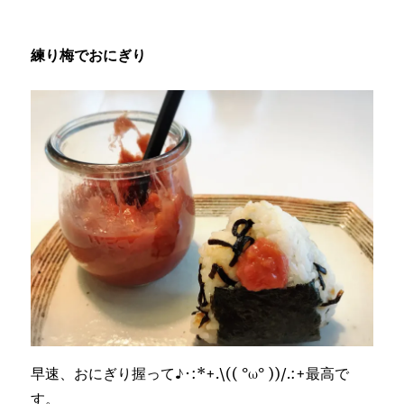
練り梅でおにぎり
早速、おにぎり握って♪･:*+.\(( °ω° ))/.:+最高で
す。