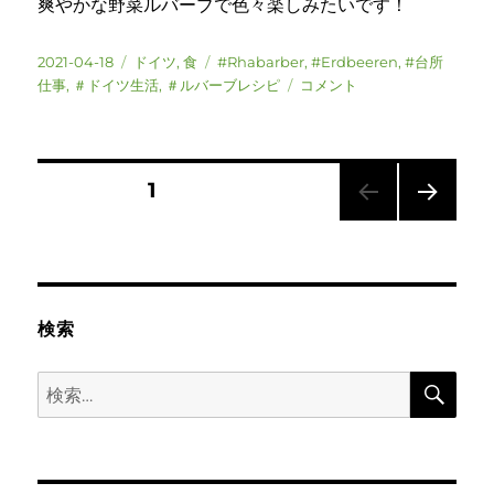
爽やかな野菜ルバーブで色々楽しみたいです！
投
カ
タ
2021-04-18
ドイツ
,
食
#Rhabarber
,
#Erdbeeren
,
#台所
稿
テ
グ
ド
仕事
,
＃ドイツ生活
,
＃ルバーブレシピ
コメント
日:
ゴ
イ
リ
ツ
ー
ル
バ
投
固定ページ
1
ー
ブ
次の
稿
（Rhabarber）
ペー
の
ジ
の
季
節
検索
recipe♡
ペ
に
検
検
ー
索
索:
ジ