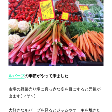
作
り
に
ルバーブ
の季節がやって来ました
市場の野菜売り場に真っ赤な姿を目にすると元気が
出ます( ＾∀＾)
大好きなルバーブを見るとジャムやケーキを焼きた