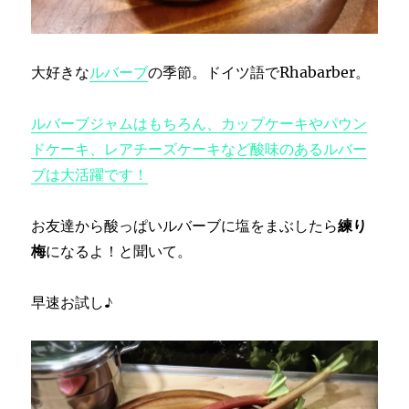
大好きな
ルバーブ
の季節。ドイツ語でRhabarber。
ルバーブジャムはもちろん、カップケーキやパウン
ドケーキ、レアチーズケーキなど酸味のあるルバー
ブは大活躍です！
お友達から酸っぱいルバーブに塩をまぶしたら
練り
梅
になるよ！と聞いて。
早速お試し♪