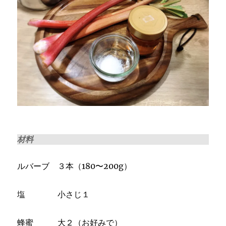
材料
ルバーブ ３本（180〜200g）
塩 小さじ１
蜂蜜 大２（お好みで）