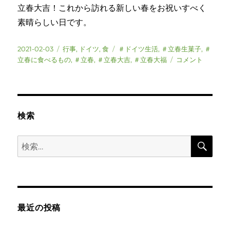
立春大吉！これから訪れる新しい春をお祝いすべく
素晴らしい日です。
投
カ
タ
2021-02-03
行事
,
ドイツ
,
食
＃ドイツ生活
,
＃立春生菓子
,
＃
稿
テ
グ
ド
立春に食べるもの
,
＃立春
,
＃立春大吉
,
＃立春大福
コメント
日:
ゴ
イ
リ
ツ
ー
立
春
生
検索
菓
子
検
検
食
索
索:
べ
る
に
最近の投稿