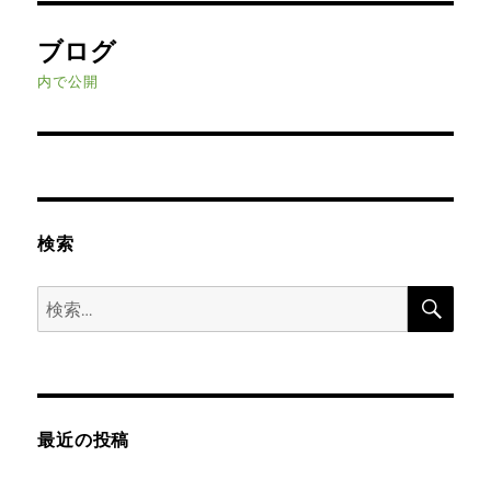
投
ブログ
稿
内で公開
ナ
ビ
ゲ
検索
ー
検
シ
検
索
索:
ョ
ン
最近の投稿