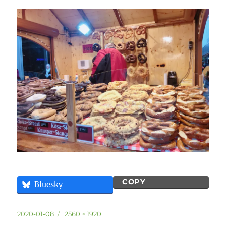
COPY
Bluesky
投
フ
2020-01-08
2560 × 1920
稿
ル