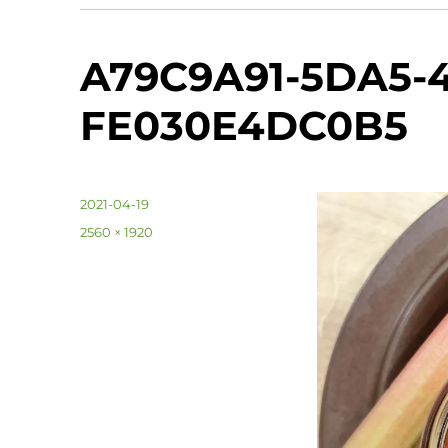
A79C9A91-5DA5-
FE030E4DC0B5
投
2021-04-19
稿
フ
2560 × 1920
日:
ル
サ
イ
ズ