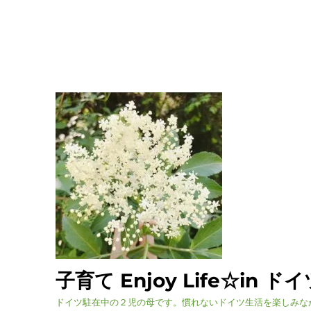
子育て Enjoy Life☆in ド
ドイツ駐在中の２児の母です。慣れないドイツ生活を楽しみな