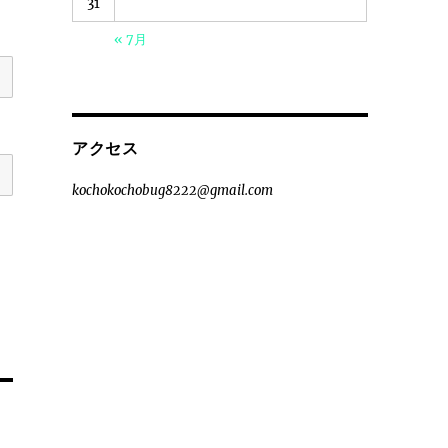
31
« 7月
アクセス
kochokochobug8222@gmail.com