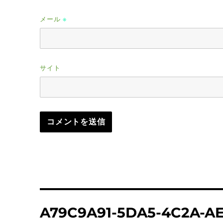
メール
※
サイト
投
A79C9A91-5DA5-4C2A-A
稿