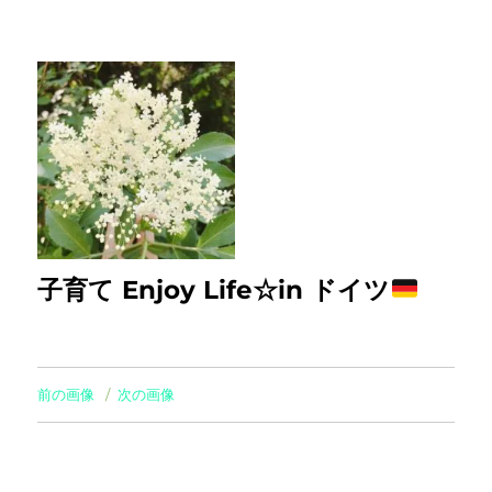
子育て Enjoy Life☆in ドイツ
前の画像
次の画像