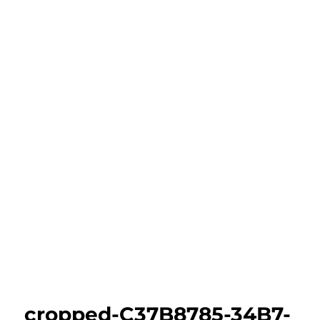
cropped-C37B8785-34B7-