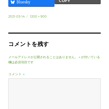
COPY
Bluesky
投
フ
2021-03-14
1200 × 900
稿
ル
日:
サ
イ
ズ
コメントを残す
メールアドレスが公開されることはありません。
※
が付いている
欄は必須項目です
コメント
※