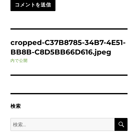
投
cropped-C37B8785-34B7-4E51-
稿
BB8B-C8D5BB66D616.jpeg
ナ
内で公開
ビ
ゲ
ー
検索
シ
検
検
ョ
索
索: