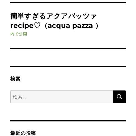
投
簡単すぎるアクアパッツァ
稿
recipe♡（acqua pazza ）
ナ
内で公開
ビ
ゲ
ー
検索
シ
検
検
ョ
索
索:
ン
最近の投稿