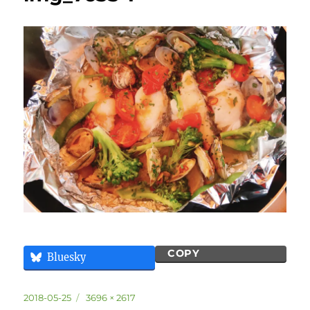
COPY
Bluesky
投
フ
2018-05-25
3696 × 2617