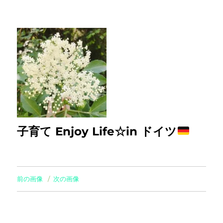
子育て Enjoy Life☆in ドイツ
前の画像
次の画像