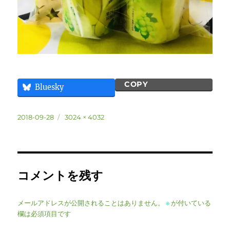
COPY
Bluesky
投
フ
2018-09-28
3024 × 4032
稿
ル
日:
サ
イ
ズ
コメントを残す
メールアドレスが公開されることはありません。
※
が付いている
欄は必須項目です