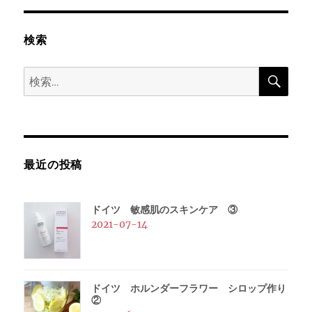
ー
検索
シ
検
検
ョ
索
索:
ン
最近の投稿
ドイツ 敏感肌のスキンケア ③
2021-07-14
ドイツ ホルンダーフラワー シロップ作り
②