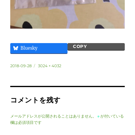
COPY
Bluesky
投
フ
2018-09-28
3024 × 4032
稿
ル
日:
サ
イ
ズ
コメントを残す
メールアドレスが公開されることはありません。
※
が付いている
欄は必須項目です