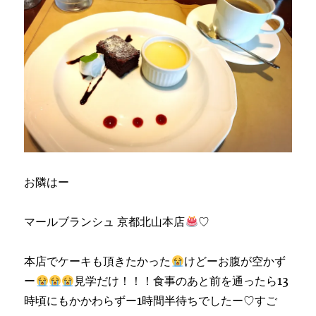
お隣はー
マールブランシュ 京都北山本店
♡
本店でケーキも頂きたかった
けどーお腹が空かず
ー
見学だけ！！！食事のあと前を通ったら13
時頃にもかかわらずー1時間半待ちでしたー♡すご