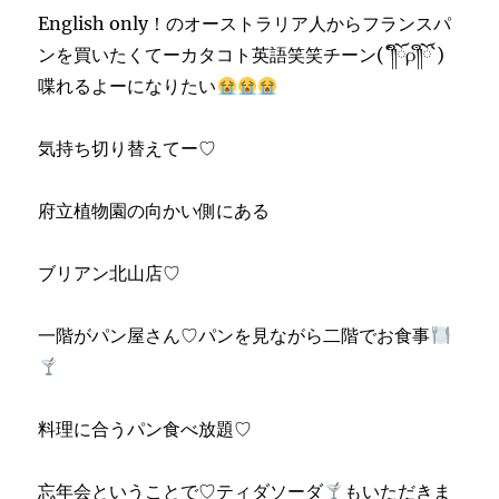
English only！のオーストラリア人からフランスパ
ンを買いたくてーカタコト英語笑笑チーン(´༎ຶོρ༎ຶོ`)
喋れるよーになりたい
気持ち切り替えてー♡
府立植物園の向かい側にある
ブリアン北山店♡
一階がパン屋さん♡パンを見ながら二階でお食事
料理に合うパン食べ放題♡
忘年会ということで♡ティダソーダ
もいただきま