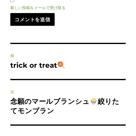
新しい投稿をメールで受け取る
投
前
稿
trick or treat
前
の
ナ
投
ビ
稿:
次
ゲ
念願のマールブランシュ
絞りた
次
の
てモンブラン
ー
投
シ
稿: