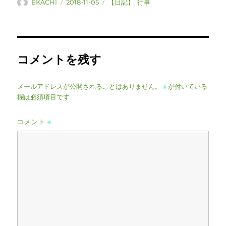
投
投
カ
EKACHI
2018-11-05
【日記】
,
行事
稿
稿
テ
者
日:
ゴ
リ
ー
コメントを残す
メールアドレスが公開されることはありません。
※
が付いている
欄は必須項目です
コメント
※