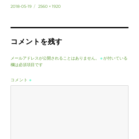
投
フ
2018-05-19
2560 × 1920
稿
ル
日:
サ
イ
ズ
コメントを残す
メールアドレスが公開されることはありません。
※
が付いている
欄は必須項目です
コメント
※