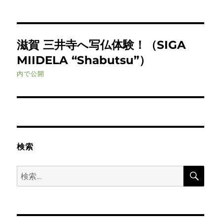
投
滋賀 三井寺へ写仏体験！（SIGA
稿
MIIDELA “Shabutsu”）
ナ
内で公開
ビ
ゲ
ー
検索
シ
検
検
ョ
索
索:
ン