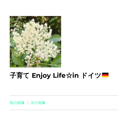
子育て Enjoy Life☆in ドイツ
前の画像
次の画像