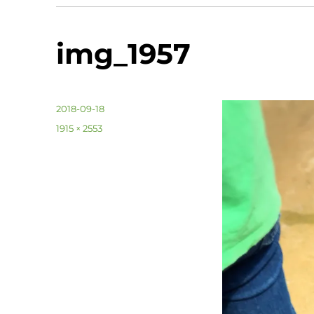
img_1957
投
2018-09-18
稿
フ
1915 × 2553
日:
ル
サ
イ
ズ