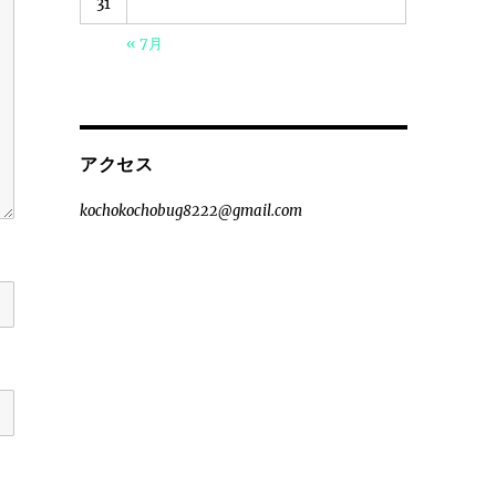
31
« 7月
アクセス
kochokochobug8222@gmail.com