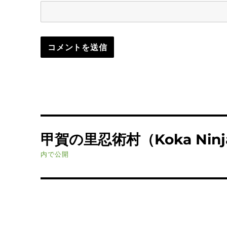
投
甲賀の里忍術村（Koka Ninja 
稿
内で公開
ナ
ビ
ゲ