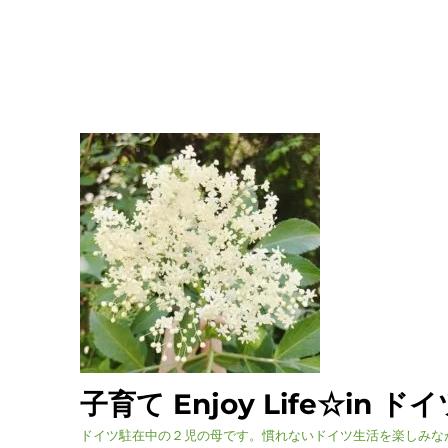
子育て Enjoy Life☆in ド
ドイツ駐在中の２児の母です。慣れないドイツ生活を楽しみな