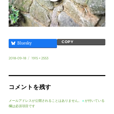
COPY
Bluesky
投
フ
2018-09-18
1915 × 2553
稿
ル
日:
サ
イ
ズ
コメントを残す
メールアドレスが公開されることはありません。
※
が付いている
欄は必須項目です