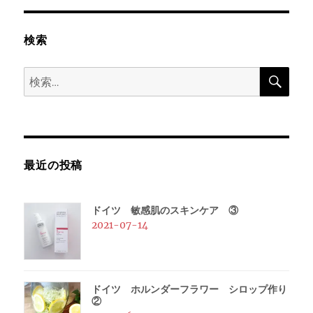
ー
検索
シ
検
検
ョ
索
索:
ン
最近の投稿
ドイツ 敏感肌のスキンケア ③
2021-07-14
ドイツ ホルンダーフラワー シロップ作り
②