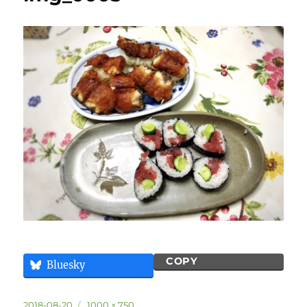
COPY
Bluesky
投
フ
2018-08-20
1000 × 750