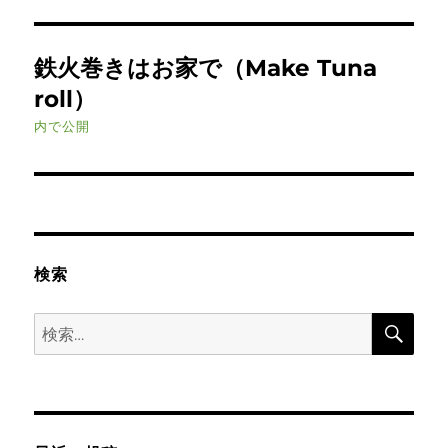
投
鉄火巻きはお家で（Make Tuna
稿
roll）
ナ
内で公開
ビ
ゲ
ー
検索
シ
検
検
ョ
索
索:
ン