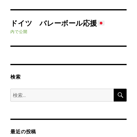
投
ドイツ バレーボール応援
稿
内で公開
ナ
ビ
ゲ
検索
ー
検
シ
検
索
索:
ョ
ン
最近の投稿