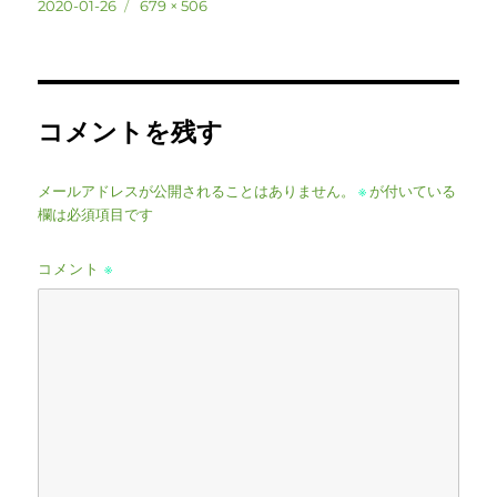
投
フ
2020-01-26
679 × 506
稿
ル
日:
サ
イ
ズ
コメントを残す
メールアドレスが公開されることはありません。
※
が付いている
欄は必須項目です
コメント
※