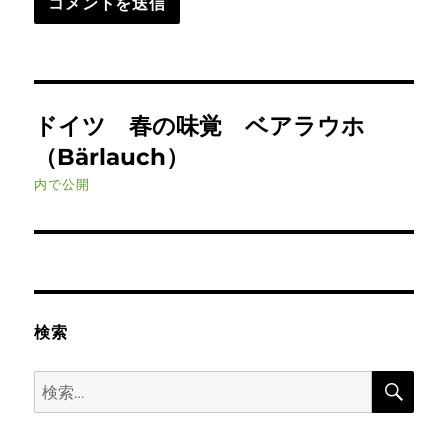
投
ドイツ 春の味覚 ベアラウホ
稿
（Bärlauch）
ナ
内で公開
ビ
ゲ
ー
検索
シ
検
検
ョ
索
索:
ン