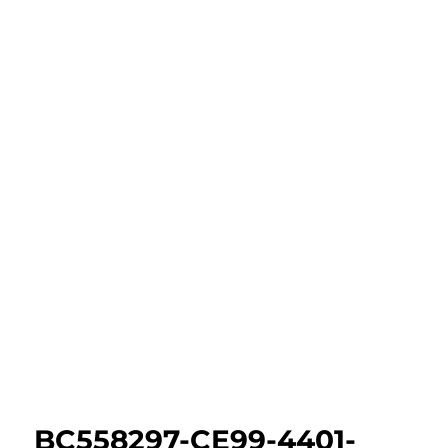
BC558297-CE99-4401-