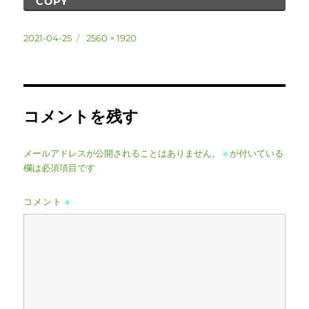
COPY
投
フ
2021-04-25
2560 × 1920
稿
ル
日:
サ
イ
ズ
コメントを残す
メールアドレスが公開されることはありません。
※
が付いている
欄は必須項目です
コメント
※