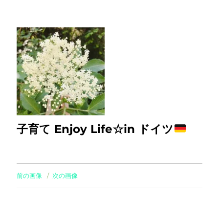
子育て Enjoy Life☆in ドイツ
前の画像
次の画像