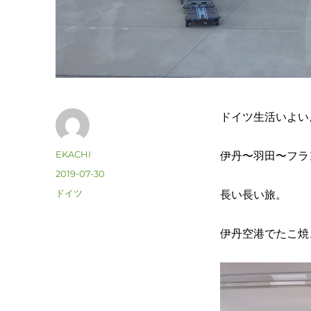
ドイツ生活いよい
投
EKACHI
伊丹〜羽田〜フラ
稿
投
2019-07-30
者
稿
カ
ドイツ
長い長い旅。
日:
テ
ゴ
伊丹空港でたこ焼
リ
ー