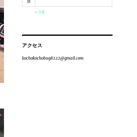
31
« 7月
アクセス
kochokochobug8222@gmail.com