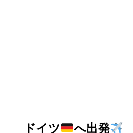
ドイツ
へ出発