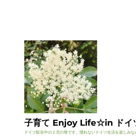
子育て Enjoy Life☆in ド
ドイツ駐在中の２児の母です。慣れないドイツ生活を楽しみな