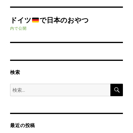
投
ドイツ
で日本のおやつ
稿
内で公開
ナ
ビ
ゲ
検索
ー
検
シ
検
索
索:
ョ
ン
最近の投稿