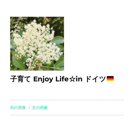
子育て Enjoy Life☆in ドイツ
前の画像
次の画像