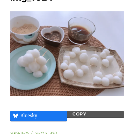
COPY
Bluesky
投
フ
2019-11-25
2627 × 1970