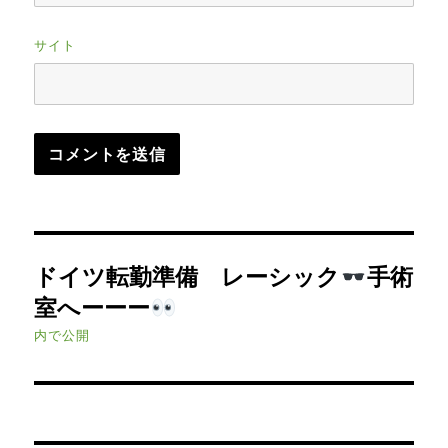
サイト
投
ドイツ転勤準備 レーシック
手術
稿
室へーーー
ナ
内で公開
ビ
ゲ