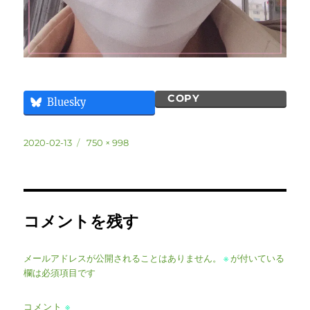
COPY
Bluesky
投
フ
2020-02-13
750 × 998
稿
ル
日:
サ
イ
ズ
コメントを残す
メールアドレスが公開されることはありません。
※
が付いている
欄は必須項目です
コメント
※