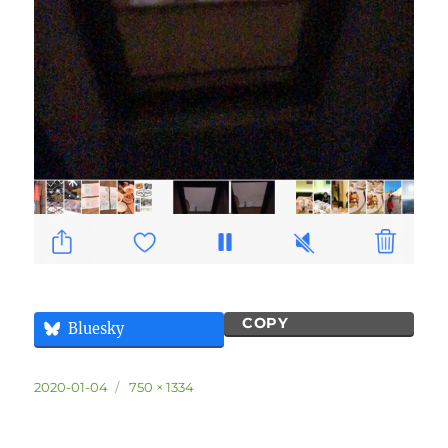
COPY
Bluesky
投
フ
2020-01-04
750 × 1334
稿
ル
日:
サ