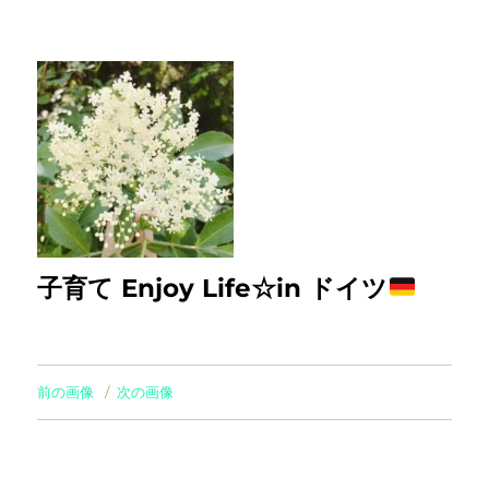
子育て Enjoy Life☆in ドイツ
前の画像
次の画像