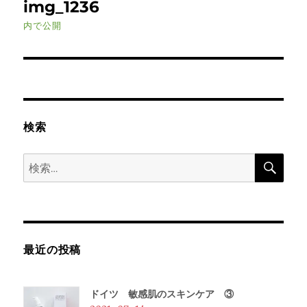
img_1236
稿
内で公開
ナ
ビ
ゲ
検索
ー
検
シ
検
索
索:
ョ
ン
最近の投稿
ドイツ 敏感肌のスキンケア ③