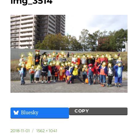
img_3514
COPY
Bluesky
投
フ
2018-11-01
1562 × 1041
稿
ル