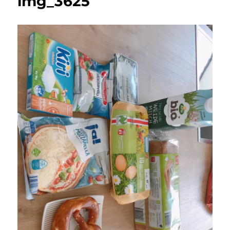
img_3625