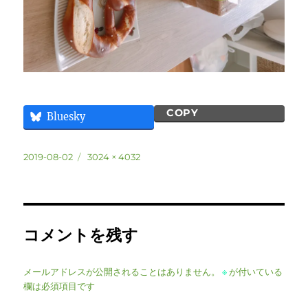
COPY
Bluesky
投
フ
2019-08-02
3024 × 4032
稿
ル
日:
サ
イ
ズ
コメントを残す
メールアドレスが公開されることはありません。
※
が付いている
欄は必須項目です