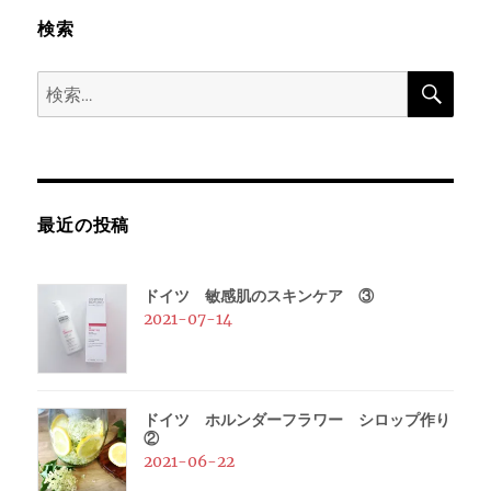
検索
ー
検
シ
検
索
索:
ョ
ン
最近の投稿
ドイツ 敏感肌のスキンケア ③
2021-07-14
ドイツ ホルンダーフラワー シロップ作り
②
2021-06-22