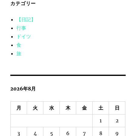
カテゴリー
【日記】
行事
ドイツ
食
旅
2026年8月
月
火
水
木
金
土
日
1
2
3
4
5
6
7
8
9