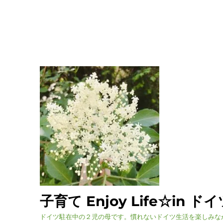
子育て Enjoy Life☆in ド
ドイツ駐在中の２児の母です。慣れないドイツ生活を楽しみな