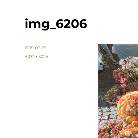
img_6206
投
2019-09-23
稿
フ
4032 × 3024
日:
ル
サ
イ
ズ