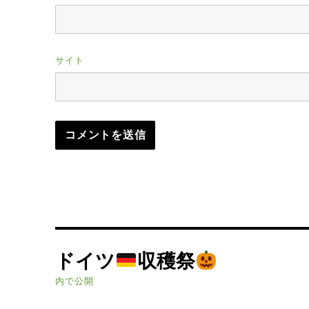
サイト
投
ドイツ
収穫祭
稿
内で公開
ナ