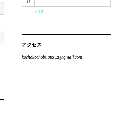
31
« 7月
アクセス
kochokochobug8222@gmail.com