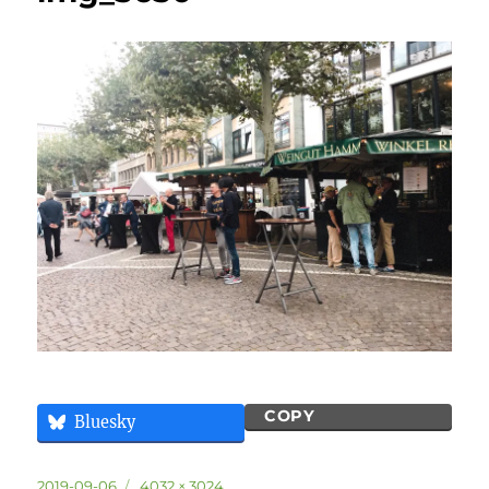
COPY
Bluesky
投
フ
2019-09-06
4032 × 3024