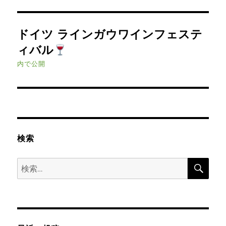
投
ドイツ ラインガウワインフェステ
稿
ィバル
ナ
内で公開
ビ
ゲ
ー
検索
シ
検
検
ョ
索
索:
ン