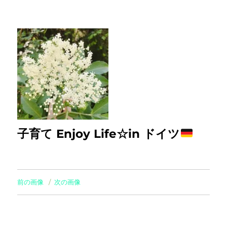
子育て Enjoy Life☆in ドイツ
前の画像
次の画像