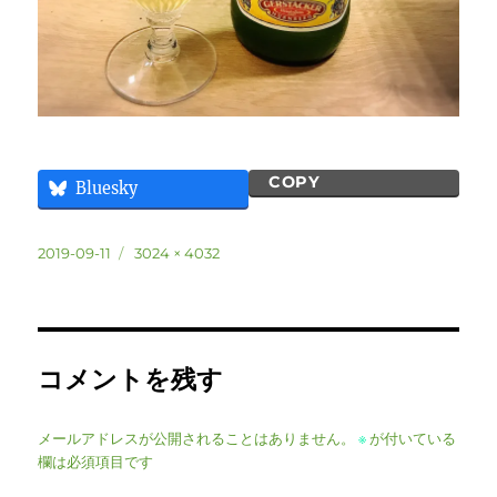
COPY
Bluesky
投
フ
2019-09-11
3024 × 4032
稿
ル
日:
サ
イ
ズ
コメントを残す
メールアドレスが公開されることはありません。
※
が付いている
欄は必須項目です