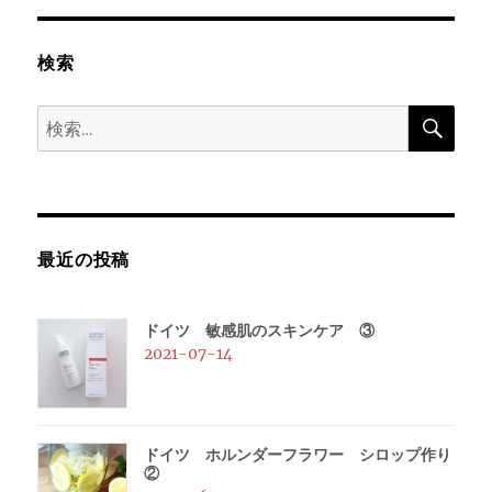
ー
検索
シ
検
検
ョ
索
索:
ン
最近の投稿
ドイツ 敏感肌のスキンケア ③
2021-07-14
ドイツ ホルンダーフラワー シロップ作り
②