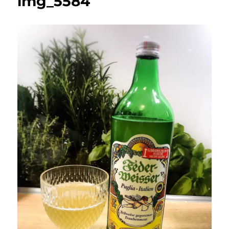
img_5584