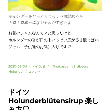
ホルンダーをじっくりじっくり煮詰めたら
トロトロ真っ赤なジャムができたよ
お花のジャムなんて？と思ったけど
ホルンダーの香が口の中いっぱい広がる甘酸っぱい
ジャム。子供達のお気に入りです♡
投
カ
タ
2020-06-04
ドイツ
,
食
#Rhabarber
,
#Erdbeeren
,
稿
ド
テ
グ
Holunder
コメント
日:
イ
ゴ
ツ
リ
ル
ー
ドイツ
バ
ー
Holunderblütensirup 楽し
ブ
み方♡
と