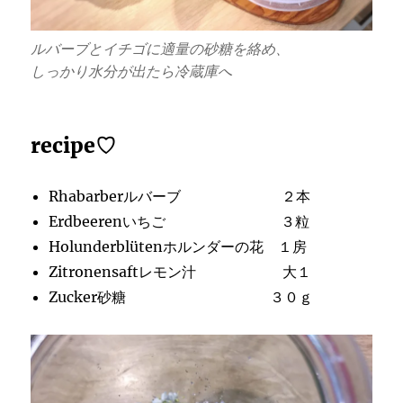
ルバーブとイチゴに適量の砂糖を絡め、
しっかり水分が出たら冷蔵庫へ
recipe
♡
Rhabarberルバーブ ２本
Erdbeerenいちご ３粒
Holunderblütenホルンダーの花 １房
Zitronensaftレモン汁 大１
Zucker砂糖 ３０ｇ