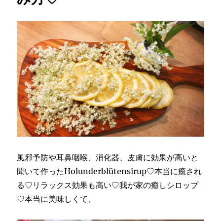
イ
チ
ゴ
と
ホ
ル
ン
ダ
ー
の
ジ
ャ
ム
recipe♡
に
風邪予防や耳鼻咽喉、消化器、皮膚に効果が高いと
聞いて作ったHolunderblütensirup♡本当に癒され
る♡リラックス効果も高い♡我が家の癒しシロップ
♡本当に美味しくて、