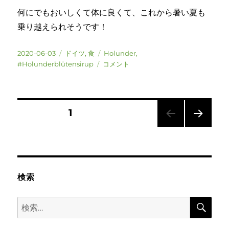
何にでもおいしくて体に良くて、これから暑い夏も
乗り越えられそうです！
投
カ
タ
2020-06-03
ドイツ
,
食
Holunder
,
稿
テ
ド
グ
#Holunderblütensirup
コメント
日:
ゴ
イ
リ
ツ
ー
Holunderblütensirup
楽
投
固定ページ
1
し
み
次の
稿
方
ペー
♡
ジ
の
に
検索
ペ
検
検
ー
索
索: